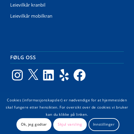
Leievilkår kranbil
Leievilkår mobilkran
FØLG OSS
Instagram
X
LinkedIn
Yelp
Facebook
Cookies (informasjonskapsler) er nødvendige for at hjemmesiden
GOOGLE ANMELDELSER
skal fungere etter hensikten. For oversikt over de cookies vi bruker
kan du klikke på linken.
Ok, jeg godtar
Skjul varsling
Innstillinger