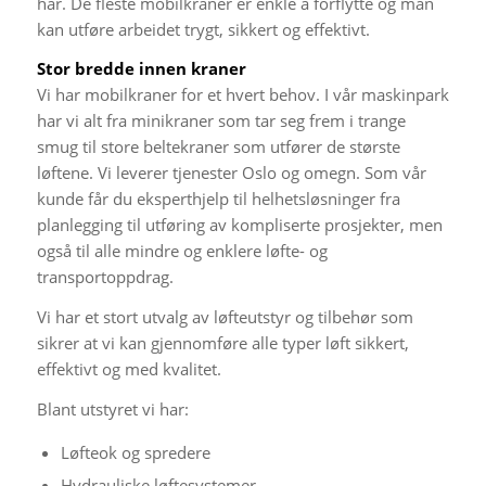
har. De fleste mobilkraner er enkle å forflytte og man
kan utføre arbeidet trygt, sikkert og effektivt.
Stor bredde innen kraner
Vi har mobilkraner for et hvert behov. I vår maskinpark
har vi alt fra minikraner som tar seg frem i trange
smug til store beltekraner som utfører de største
løftene. Vi leverer tjenester Oslo og omegn. Som vår
kunde får du eksperthjelp til helhetsløsninger fra
planlegging til utføring av kompliserte prosjekter, men
også til alle mindre og enklere løfte- og
transportoppdrag.
Vi har et stort utvalg av løfteutstyr og tilbehør som
sikrer at vi kan gjennomføre alle typer løft sikkert,
effektivt og med kvalitet.
Blant utstyret vi har:
Løfteok og spredere
Hydrauliske løftesystemer