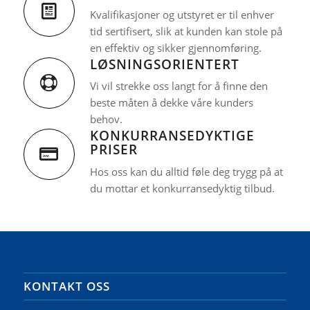
Kvalifikasjoner og utstyret er til enhver
tid sertifisert, slik at kunden kan stole på
en effektiv og sikker gjennomføring.
LØSNINGSORIENTERT
Vi vil strekke oss langt for å finne den
beste måten å dekke våre kunders
behov.
KONKURRANSEDYKTIGE
PRISER
Hos oss kan du alltid føle deg trygg på at
du mottar et konkurransedyktig tilbud.
KONTAKT OSS