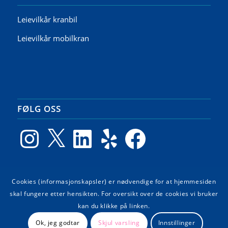
Leievilkår kranbil
Leievilkår mobilkran
FØLG OSS
Instagram
X
LinkedIn
Yelp
Facebook
Cookies (informasjonskapsler) er nødvendige for at hjemmesiden
GOOGLE ANMELDELSER
skal fungere etter hensikten. For oversikt over de cookies vi bruker
kan du klikke på linken.
Ok, jeg godtar
Skjul varsling
Innstillinger